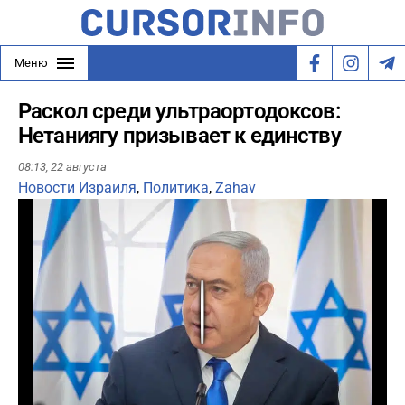
Меню
Раскол среди ультраортодоксов:
Нетаниягу призывает к единству
08:13,
22 августа
Новости Израиля
,
Политика
,
Zahav
Play