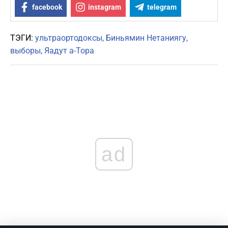
facebook
instagram
telegram
ТЭГИ:
ультраортодоксы
Биньямин Нетаниягу
выборы
Яадут а-Тора
ad