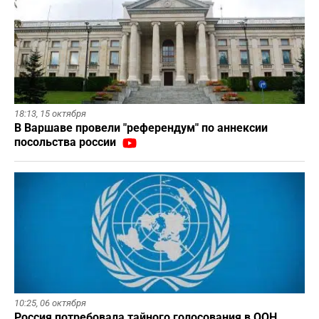
18:13,
15 октября
В Варшаве провели "референдум" по аннексии
посольства россии
10:25,
06 октября
Россия потребовала тайного голосования в ООН