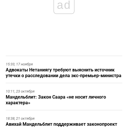
ad
15:33,
17 ноября
Адвокаты Нетаниягу требуют выяснить источник
утечки о расследовании дела экс-премьер-министра
10:11,
23 октября
Мандельблит: Закон Саара «не носит личного
характера»
18:38,
21 октября
Авихай Мандельблит поддерживает законопроект