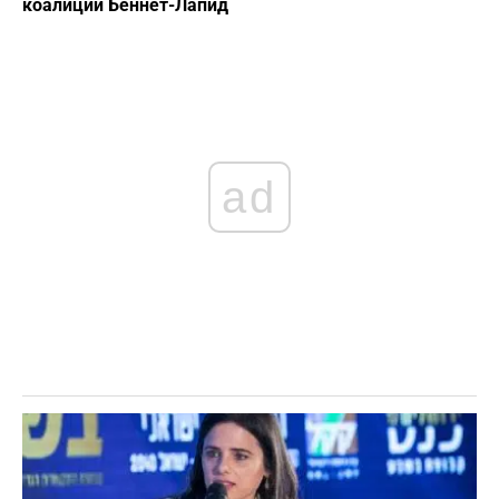
коалиции Беннет-Лапид
ad